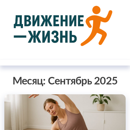
Перейти
к
содержимому
Движение
Блог о
здоровом
— жизнь
образе
жизни
Месяц:
Сентябрь 2025