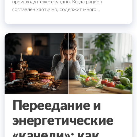
происходят ежесекундно. Когда рацион
составлен хаотично, содержит много…
Переедание и
энергетические
«качели»: как