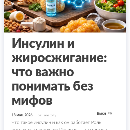
Инсулин и
жиросжигание:
что важно
понимать без
мифов
Выкл
18 мая, 2026
от
anatoliy
Что такое инсулин и как он работает Роль
инсулина в организме Инсулин — это гормон,