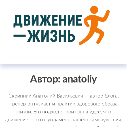
Перейти
к
содержимому
Движение
Блог о
здоровом
— жизнь
образе
жизни
Автор:
anatoliy
Скрипник Анатолий Васильевич — автор блога,
тренер-энтузиаст и практик здорового образа
жизни. Его подход строится на идее, что
движение — это фундамент нашего самочувствия,