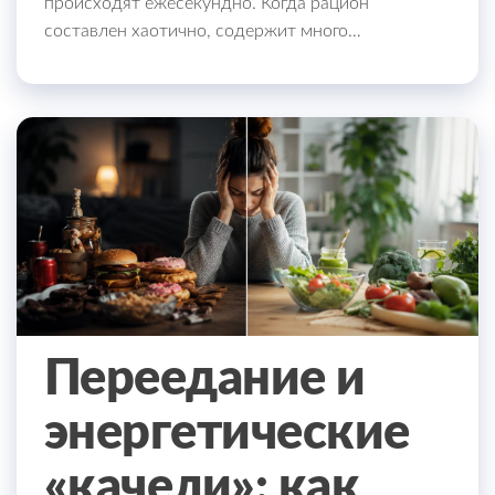
происходят ежесекундно. Когда рацион
составлен хаотично, содержит много…
Переедание и
энергетические
«качели»: как