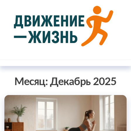
Перейти
к
содержимому
Движение
Блог о
здоровом
— жизнь
образе
жизни
Месяц:
Декабрь 2025