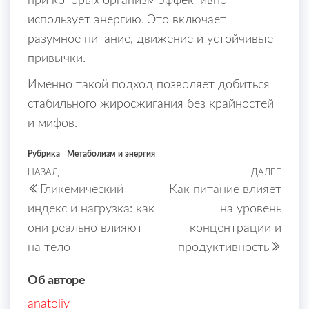
при которых организм эффективно
использует энергию. Это включает
разумное питание, движение и устойчивые
привычки.
Именно такой подход позволяет добиться
стабильного жиросжигания без крайностей
и мифов.
Рубрика
Метаболизм и энергия
Навигация
НАЗАД
ДАЛЕЕ
Предыдущая
Сле
Гликемический
Как питание влияет
запись
запи
по
индекс и нагрузка: как
на уровень
записям
они реально влияют
концентрации и
на тело
продуктивность
Об авторе
anatoliy