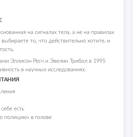
Е
нованная на сигналах тела, а не на правилах
 выбираете то, что действительно хотите, и
тость.
ми Эллисон Ресч и Эвелин Трибол в 1995
тивность в научных исследованиях.
ИТАНИЯ
шления
себе есть
ю полицию» в голове