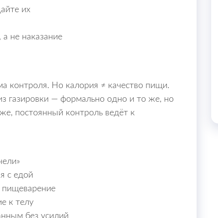
дайте их
 а не наказание
ма контроля. Но калория ≠ качество пищи.
из газировки — формально одно и то же, но
 же, постоянный контроль ведёт к
чели»
я с едой
и пищеварение
е к телу
анным без усилий