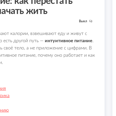
е: как перестать
начать жить
Выкл
ают калории, взвешивают еду и живут с
о есть другой путь —
интуитивное питание
.
 своё тело, а не приложение с цифрами. В
уитивное питание, почему оно работает и как
и.
ния
трика
анию