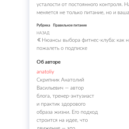
усталости от постоянного контроля. На
меняется не только питание, но и ваш
Рубрика
Правильное питание
Навигация
НАЗАД
Предыдущая
Нюансы выбора фитнес-клуба: как н
запись
по
пожалеть о подписке
записям
Об авторе
anatoliy
Скрипник Анатолий
Васильевич — автор
блога, тренер-энтузиаст
и практик здорового
образа жизни. Его подход
строится на идее, что
движение — это