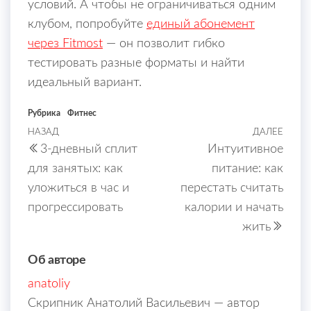
условий. А чтобы не ограничиваться одним
клубом, попробуйте
единый абонемент
через Fitmost
— он позволит гибко
тестировать разные форматы и найти
идеальный вариант.
Рубрика
Фитнес
Навигация
НАЗАД
ДАЛЕЕ
Предыдущая
Сле
3-дневный сплит
Интуитивное
запись
запи
по
для занятых: как
питание: как
записям
уложиться в час и
перестать считать
прогрессировать
калории и начать
жить
Об авторе
anatoliy
Скрипник Анатолий Васильевич — автор