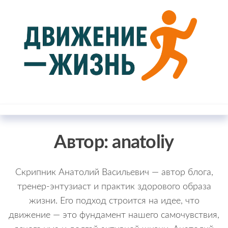
Перейти
к
содержимому
Движение
Блог о
здоровом
— жизнь
образе
жизни
Автор:
anatoliy
Скрипник Анатолий Васильевич — автор блога,
тренер-энтузиаст и практик здорового образа
жизни. Его подход строится на идее, что
движение — это фундамент нашего самочувствия,